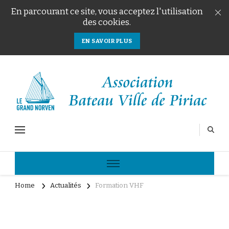
En parcourant ce site, vous acceptez l'utilisation
des cookies.
EN SAVOIR PLUS
Le Grand Norven
Association Bateau Ville de Piriac
Home
Actualités
Formation VHF