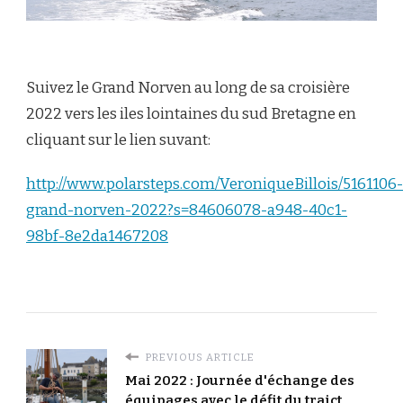
Suivez le Grand Norven au long de sa croisière
2022 vers les iles lointaines du sud Bretagne en
cliquant sur le lien suvant:
http://www.polarsteps.com/VeroniqueBillois/5161106-
grand-norven-2022?s=84606078-a948-40c1-
98bf-8e2da1467208
PREVIOUS ARTICLE
Mai 2022 : Journée d'échange des
équipages avec le défit du traict