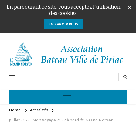
En parcourant ce site, vous acceptez l'utilisation
des cookies.
EN SAVOIR PLUS
Le Grand Norven
Association Bateau Ville de Piriac
Home
Actualités
Juillet 2022 : Mon voyage 2022 à bord du Grand Norven