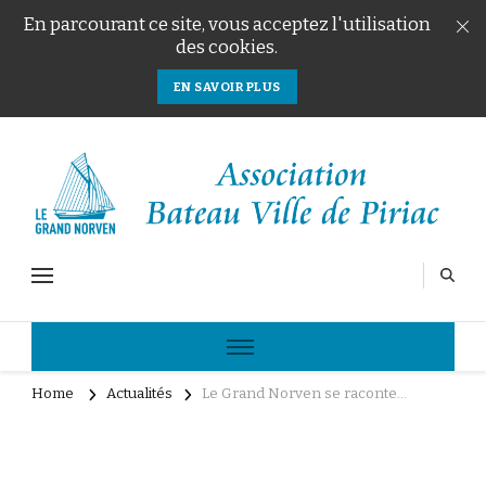
En parcourant ce site, vous acceptez l'utilisation
des cookies.
EN SAVOIR PLUS
Le Grand Norven
Association Bateau Ville de Piriac
Home
Actualités
Le Grand Norven se raconte…