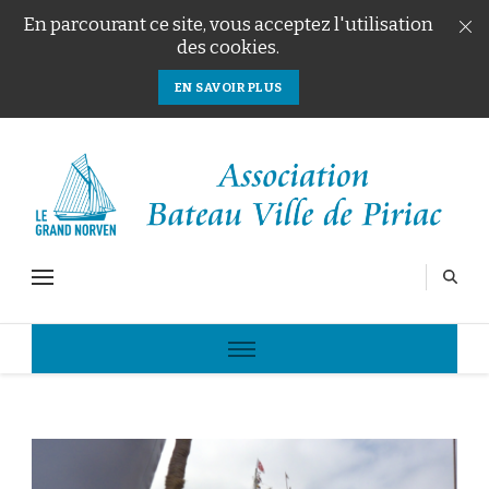
En parcourant ce site, vous acceptez l'utilisation
des cookies.
EN SAVOIR PLUS
Le Grand Norven
Association Bateau Ville de Piriac