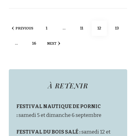
Pagination
PAGE
PAGE
PAGE
PAGE
1
…
11
12
13
PREVIOUS
des
PAGE
…
16
NEXT
publications
À RETENIR
FESTIVAL NAUTIQUE DE PORNIC
:
samedi 5 et dimanche 6 septembre
FESTIVAL DU BOIS SALÉ :
samedi 12 et