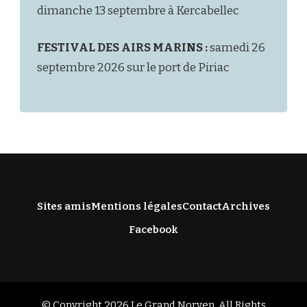
dimanche 13 septembre à Kercabellec
FESTIVAL DES AIRS MARINS :
samedi 26
septembre 2026 sur le port de Piriac
Sites amis
Mentions légales
Contact
Archives
Facebook
© Copyright 2026
Le Grand Norven
. All Rights